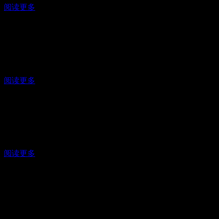
阅读更多
AI Anomaly Detection
通过机器学习提供根本原因分析的洞察。
阅读更多
Audit Trail Review
识别、分析和审查GxP审计轨迹记录。
阅读更多
MPC Platform
优化工厂运营，实现全天候效率。