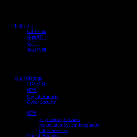
Skip
to
the
content
Industries
Oil + Gas
生命科学
化工
食品饮料
Our Offerings
过程优化
概述
Digital Products
Cyber Security
概述
Engineering Services
Automation System Integration
Other Services
Digital Products