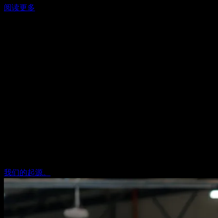
阅读更多
通过连接和可扩展的解决方案实现成功
选择 Orise Digital 就是选择一个与您的潜力同样承诺的合作伙
伴。我们的可扩展工具设计为与您的自动化系统、SAP环境和
现有流程无缝集成，无需从头开始，即可实现快速投资回报。
凭借在工业流程中积累的数十年专业知识，我们确保技术成为
您最强大的盟友。
Orise Digital 不仅提供工具，还提供伙伴关系。我们的数字产
品与 Orise 的咨询、实施和托管服务紧密结合，提供量身定制
的端到端解决方案，覆盖您工厂的整个生命周期。
您的成功是我们的使命。每一款工具、每一项服务、每一步都
为您服务。
我们的起源。