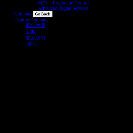
MES + Production Control
Advanced Digital Services
Company
Go Back
Explore Company
职业生涯
新闻
联系我们
场地